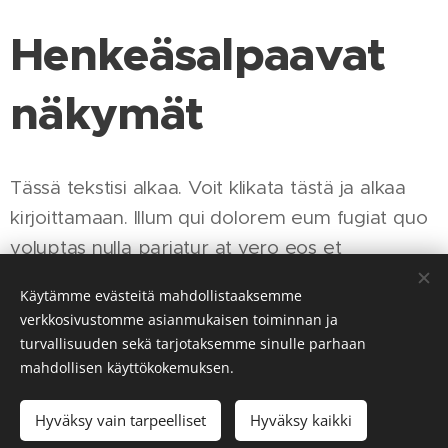
Henkeäsalpaavat
näkymät
Tässä tekstisi alkaa. Voit klikata tästä ja alkaa
kirjoittamaan. Illum qui dolorem eum fugiat quo
voluptas nulla pariatur at vero eos et
accusamus et iusto odio dignissimos ducimus.
Käytämme evästeitä mahdollistaaksemme
verkkosivustomme asianmukaisen toiminnan ja
turvallisuuden sekä tarjotaksemme sinulle parhaan
mahdollisen käyttökokemuksen.
Copyright © 2024 Ville Muranen
Y-2582502-5
Evästeet
Hyväksy vain tarpeelliset
Hyväksy kaikki