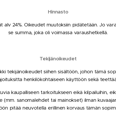
Hinnasto
vät alv 24%. Oikeudet muutoksiin pidätetään. Jo vara
se summa, joka oli voimassa varaushetkellä.
Tekijänoikeudet
ki tekijänoikeudet siihen sisältöön, johon tämä sop
ajoituksitta henkilökohtaiseen käyttöön sekä teettää
uvia kaupalliseen tarkoitukseen eikä kilpailuihin, 
le (mm. sanomalehdet tai mainokset) ilman kuvaajan 
öön pitää neuvotella erillinen korvaus tämän sopim