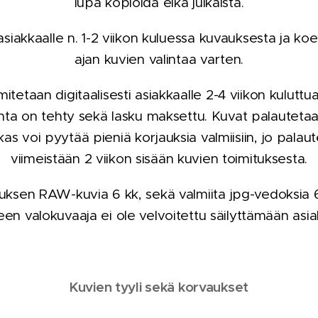
lupa kopioida eikä julkaista.
iakkaalle n. 1-2 viikon kuluessa kuvauksesta ja koe
ajan kuvien valintaa varten.
imitetaan digitaalisesti asiakkaalle 2-4 viikon kulutt
inta on tehty sekä lasku maksettu. Kuvat palautetaan 
kas voi pyytää pieniä korjauksia valmiisiin, jo palaut
viimeistään 2 viikon sisään kuvien toimituksesta.
uksen RAW-kuvia 6 kk, sekä valmiita jpg-vedoksia 6
en valokuvaaja ei ole velvoitettu säilyttämään asi
Kuvien tyyli sekä korvaukset