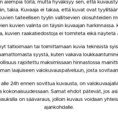
n aiempia töitä, mutta hyväksyy sen, että kuvausty
än, takia. Kuvaaja ei takaa, että kuvat ovat tyyliltä
uvien taiteellisen tyylin vallitsevien olosuhteide
vien kuvien valinta on täysin kuvaajan harkinnassa.
a, kuvien raakatiedostoja ei toimiteta eikä näytetä a
yt taltioimaan tai toimittamaan kuvia teknisistä syis
aamattomasta syystä, kuten vakava loukkaantumine
ollisuus rajoitettu maksimissaan hinnastossa maini
man laajuiseen valokuvauspalveluun, josta sovitaan
alle 24h ennen sovittua kuvausta, on valokuvaajalla
a kokonaisuudessaan. Samat ehdot pätevät, jos as
auksilla on säävaraus, jolloin kuvaus voidaan yhtei
ajankohdalle.