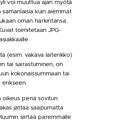
yli voi muuttua ajan myötä
än samanlaisia kuin aiemmat
n mukaan oman harkintansa
 Kuvat toimitetaan JPG-
siakkaalle.
tä (esim. vakava laiterikko)
n tai sairastuminen, on
ttuun kokonaissummaan tai
 erikseen.
 oikeus periä sovitun
iakas jättää saapumatta
stuumin siirtää paremmalle