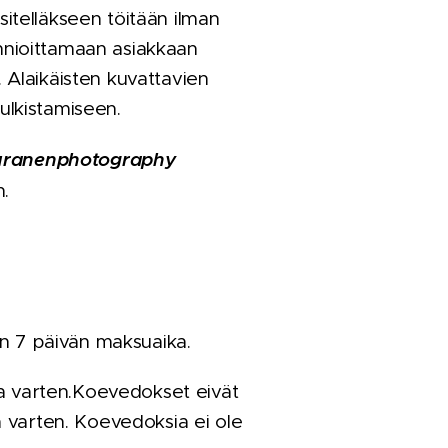
sitelläkseen töitään ilman
 kunnioittamaan asiakkaan
. Alaikäisten kuvattavien
julkistamiseen.
uranenphotography
n.
on 7 päivän maksuaika.
a varten.
Koevedokset eivät
a varten. Koevedoksia ei ole