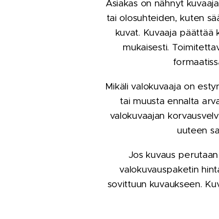
Asiakas on nähnyt kuvaaja
tai olosuhteiden, kuten sä
kuvat. Kuvaaja päättää k
mukaisesti. Toimitetta
formaatiss
Mikäli valokuvaaja on estyn
tai muusta ennalta arv
valokuvaajan korvausvelv
uuteen sa
Jos kuvaus perutaan 
valokuvauspaketin hint
sovittuun kuvaukseen. Kuv