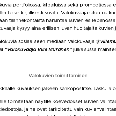
uvia portfoliossa, kilpailuissa sekä promootiossa e
llei toisin kirjallisesti sovita. Valokuvaaja sitoutuu
ään tilannekohtaista harkintaa kuvien esillepanossa
uvaaja kysyy aina erillisen luvan huoltajalta kuvien 
@villem
alokuvia sosiaaliseen mediaan valokuvaaja
"Valokuvaaja Ville Muranen"
ai
julkaisussa mainite
Valokuvien toimittaminen
kkaalle kuvauksen jälkeen sähköpostitse. Laskulla 
le toimitetaan näytille koevedokset kuvien valinta
tiedostoja, ja ne ovat tarkoitettu vain kuvien
valinta