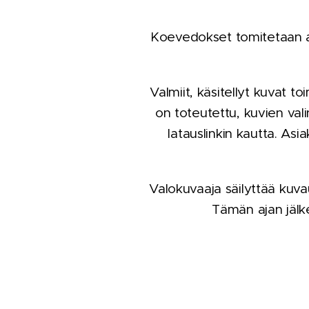
Koevedokset tomitetaan as
Valmiit, käsitellyt kuvat to
on toteutettu, kuvien val
latauslinkin kautta. Asia
Valokuvaaja säilyttää kuva
Tämän ajan jälke